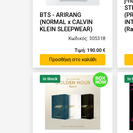
j-
ST
BTS - ARIRANG
(PR
(NORMAL x CALVIN
IN
KLEIN SLEEPWEAR)
(R
Κωδικός: 305318
Τιμή: 190.00 €
Προσθήκη στο καλάθι
In Stock
In 