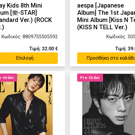
ay Kids 8th Mini
aespa [Japanese
bum [樂-STAR]
Album] The 1st Japa
andard Ver.) (ROCK
Mini Album [Kiss N Te
.)
(KISS N TELL Ver.)
Κωδικός: 8809755505592
Κωδικός: 30
Τιμή: 32.00 €
Τιμή: 39.
Επιλογή
Προσθήκη στο καλάθι
e-Order
Pre-Order