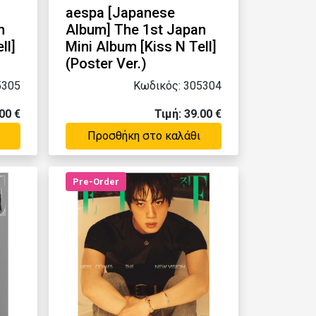
aespa [Japanese
n
Album] The 1st Japan
ll]
Mini Album [Kiss N Tell]
(Poster Ver.)
5305
Κωδικός: 305304
00 €
Τιμή: 39.00 €
Προσθήκη στο καλάθι
Pre-Order