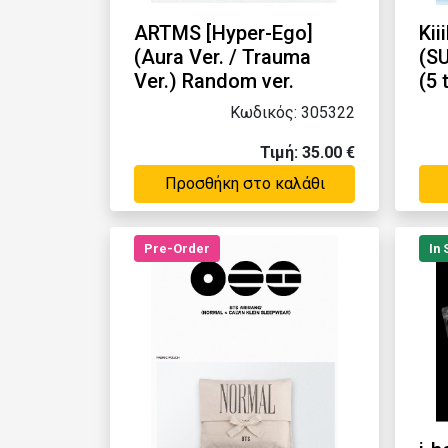
ARTMS [Hyper-Ego]
Kii
(Aura Ver. / Trauma
(S
Ver.) Random ver.
(5
Κωδικός: 305322
Τιμή: 35.00 €
Προσθήκη στο καλάθι
Pre-Order
In 