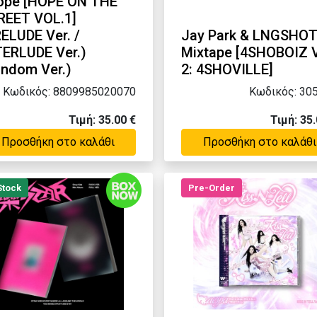
hope [HOPE ON THE
REET VOL.1]
ELUDE Ver. /
Jay Park & LNGSHO
TERLUDE Ver.)
Mixtape [4SHOBOIZ V
andom Ver.)
2: 4SHOVILLE]
Κωδικός: 8809985020070
Κωδικός: 30
Τιμή: 35.00 €
Τιμή: 35.
Προσθήκη στο καλάθι
Προσθήκη στο καλάθι
Stock
Pre-Order