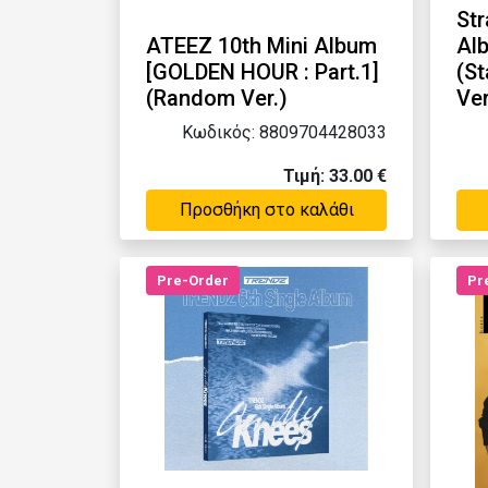
Str
ATEEZ 10th Mini Album
Al
[GOLDEN HOUR : Part.1]
(St
(Random Ver.)
Ver
Κωδικός: 8809704428033
Τιμή: 33.00 €
Προσθήκη στο καλάθι
Pre-Order
Pr