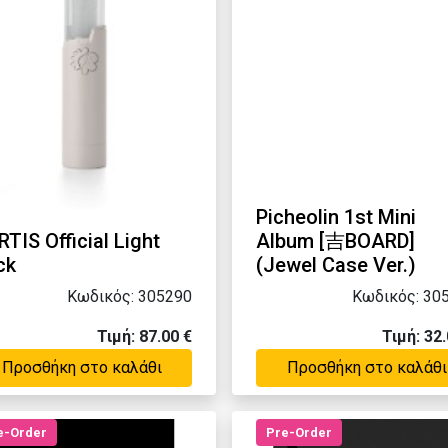
Picheolin 1st Mini
TIS Official Light
Album [吉BOARD]
ck
(Jewel Case Ver.)
Κωδικός: 305290
Κωδικός: 30
Τιμή: 87.00 €
Τιμή: 32.
Προσθήκη στο καλάθι
Προσθήκη στο καλάθι
e-Order
Pre-Order