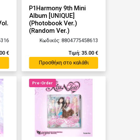
P1Harmony 9th Mini
T
Album [UNIQUE]
ol.
(Photobook Ver.)
(Random Ver.)
5316
Κωδικός: 8804775458613
00 €
Τιμή: 35.00 €
Προσθήκη στο καλάθι
Pre-Order