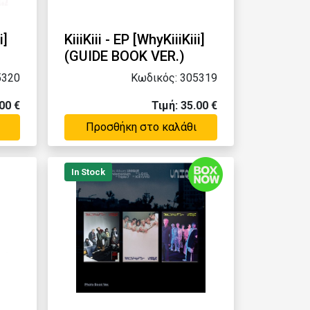
i]
KiiiKiii - EP [WhyKiiiKiii]
(GUIDE BOOK VER.)
5320
Κωδικός: 305319
00 €
Τιμή: 35.00 €
Προσθήκη στο καλάθι
In Stock