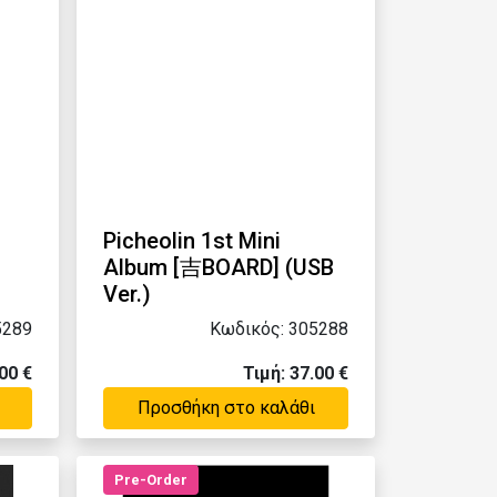
Picheolin 1st Mini
Album [吉BOARD] (USB
Ver.)
5289
Κωδικός: 305288
00 €
Τιμή: 37.00 €
Προσθήκη στο καλάθι
Pre-Order