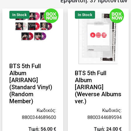
Εμφάνιση: 37 προϊόντων
In Stock
In Stock
BTS 5th Full
Album
BTS 5th Full
[ARIRANG]
Album
(Standard Vinyl)
[ARIRANG]
(Random
(Weverse Albums
Member)
ver.)
Κωδικός:
Κωδικός:
8800344689600
8800344689594
Τιμή: 56.00 €
Τιμή: 24.00 €