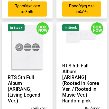
Προσθήκη στο
Προσθήκη στο
καλάθι
καλάθι
In Stock
In Stock
BTS 5th Full
Album
BTS 5th Full
[ARIRANG]
Album
(Rooted in Korea
[ARIRANG]
Ver. / Rooted in
(Living Legend
Music Ver.)
Ver.)
Random pick
Κωδικός:
Κωδικός: