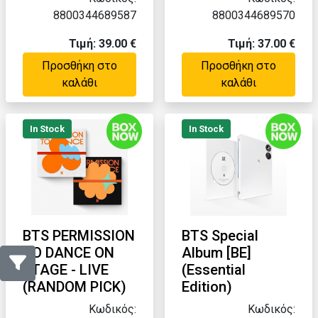
8800344689587
8800344689570
Τιμή: 39.00 €
Τιμή: 37.00 €
Προσθήκη στο
Προσθήκη στο
καλάθι
καλάθι
In Stock
In Stock
BTS PERMISSION
BTS Special
TO DANCE ON
Album [BE]
STAGE - LIVE
(Essential
(RANDOM PICK)
Edition)
Κωδικός:
Κωδικός: