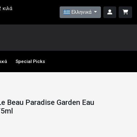
 κιλά
Ελληνικά
ικά
Special Picks
 Le Beau Paradise Garden Eau
75ml