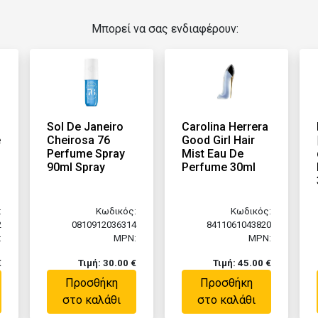
Μπορεί να σας ενδιαφέρουν:
Sol De Janeiro
Carolina Herrera
e
Cheirosa 76
Good Girl Hair
Perfume Spray
Mist Eau De
90ml Spray
Perfume 30ml
:
Κωδικός:
Κωδικός:
2
0810912036314
8411061043820
:
MPN:
MPN:
€
Τιμή: 30.00 €
Τιμή: 45.00 €
Προσθήκη
Προσθήκη
στο καλάθι
στο καλάθι