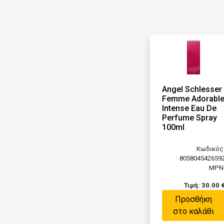
Angel Schlesser
Femme Adorabl
Intense Eau De
Perfume Spray
100ml
Κωδικός
805804542659
MPN
Τιμή: 30.00 
Προσθήκη
στο καλάθι