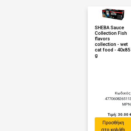
SHEBA Sauce
Collection Fish
flavors
collection - wet
cat food - 40x85
g
Κωδικός
477060826511
MPN
Τιμή: 30.00 
Προσθήκη
στο καλάθι