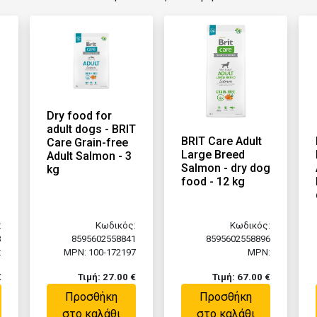
Dry food for
adult dogs - BRIT
BRIT Care Adult
Care Grain-free
Large Breed
Adult Salmon - 3
Salmon - dry dog
kg
food - 12 kg
:
Κωδικός:
Κωδικός:
3
8595602558841
8595602558896
:
MPN: 100-172197
MPN:
€
Τιμή: 27.00 €
Τιμή: 67.00 €
Προσθήκη
Προσθήκη
στο καλάθι
στο καλάθι