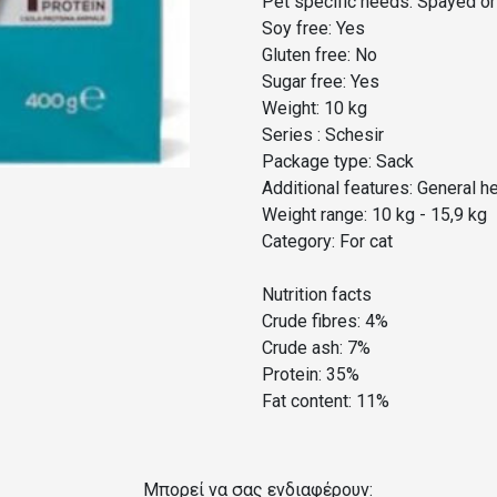
Pet specific needs: Spayed or
Soy free: Yes
Gluten free: No
Sugar free: Yes
Weight: 10 kg
Series : Schesir
Package type: Sack
Additional features: General he
Weight range: 10 kg - 15,9 kg
Category: For cat
Nutrition facts
Crude fibres: 4%
Crude ash: 7%
Protein: 35%
Fat content: 11%
Μπορεί να σας ενδιαφέρουν: