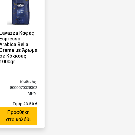
Lavazza Καφές
Espresso
Arabica Bella
Crema με Άρωμα
σε Κόκκους
1000gr
Κωδικός:
8000070028302
MPN:
Τιμή: 23.50 €
Προσθήκη
στο καλάθι