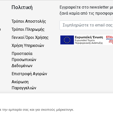
Πολιτική
Εγγραφείτε στο newsletter μ
ξανά καμία από τις προσφορ
Τρόποι Αποστολής
Email address
υ
Τρόποι Πληρωμής
Γενικοί Όροι Χρήσης
Χρήση Υπηρεσιών
Προστασία
Προσωπικών
Δεδομένων
Επιστροφή Αγορών
Ακύρωση
Παραγγελιών
Πρόγραμμα Πόντων
 την εμπειρία σας και για σκοπούς μάρκετινγκ.
57602203000 | All Rights Reserved | Powered by
2monkeys.eu