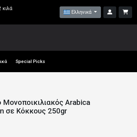
 κιλά
Ελληνικά
ικά
Special Picks
so Μονοποικιλιακός Arabica
on σε Κόκκους 250gr