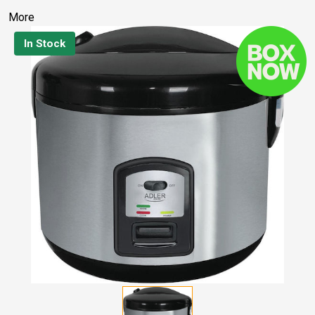
More
In Stock