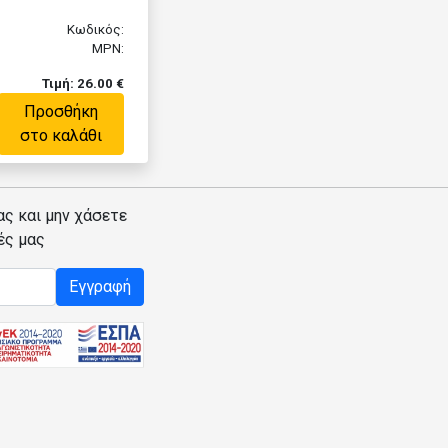
Κωδικός:
MPN:
Τιμή: 26.00 €
Προσθήκη
στο καλάθι
ας και μην χάσετε
ές μας
Εγγραφή