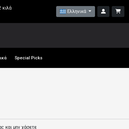
 κιλά
Ελληνικά
ικά
Special Picks
ας και μην χάσετε