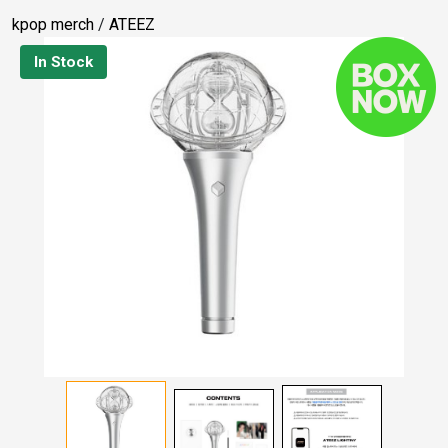
kpop merch
/
ATEEZ
In Stock