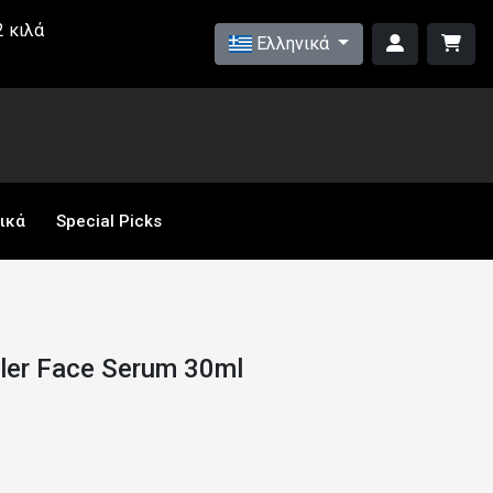
 κιλά
Ελληνικά
ικά
Special Picks
ller Face Serum 30ml