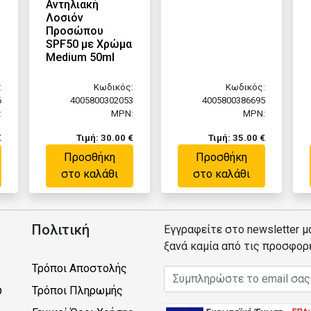
Αντηλιακή
Λοσιόν
Προσώπου
SPF50 με Χρώμα
Medium 50ml
:
Κωδικός:
Κωδικός:
6
4005800302053
4005800386695
:
MPN:
MPN:
€
Τιμή: 30.00 €
Τιμή: 35.00 €
Προσθήκη
Προσθήκη
στο καλάθι
στο καλάθι
Πολιτική
Εγγραφείτε στο newsletter μ
ξανά καμία από τις προσφορ
Τρόποι Αποστολής
Email address
υ
Τρόποι Πληρωμής