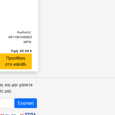
Κωδικός:
8411061043820
MPN:
Τιμή: 45.00 €
Προσθήκη
στο καλάθι
ας και μην χάσετε
ές μας
Εγγραφή