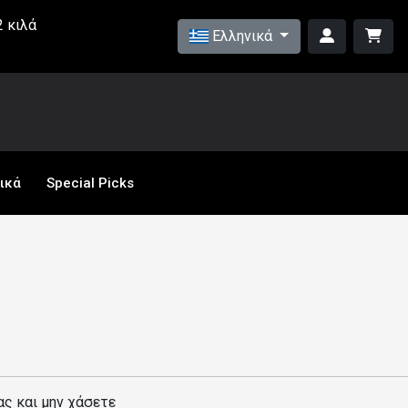
 κιλά
Ελληνικά
ικά
Special Picks
ας και μην χάσετε