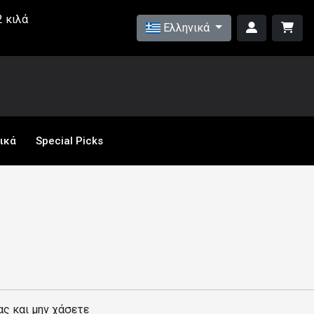
 κιλά
Ελληνικά
ικά
Special Picks
ας και μην χάσετε