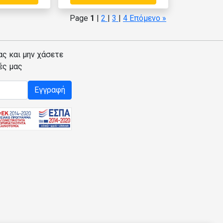
Page
1
|
2
|
3
|
4
Επόμενο »
ας και μην χάσετε
ές μας
Εγγραφή