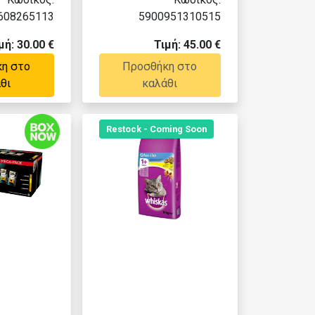
608265113
5900951310515
μή: 30.00 €
Τιμή: 45.00 €
η στο
Προσθήκη στο
θι
καλάθι
Restock - Coming Soon