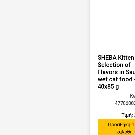
SHEBA Kitten
Selection of
Flavors in Sa
wet cat food 
40x85 g
Κω
4770608
Τιμή: 
Προσθήκη σ
καλάθι