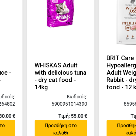
BRIT Care
WHISKAS Adult
Hypoaller
uce -
with delicious tuna
Adult Wei
-
- dry cat food -
Rabbit - d
14kg
food - 12 
δικός:
Κωδικός:
264802
5900951014390
8595
30.00 €
Τιμή: 55.00 €
Τι
το
Προσθήκη στο
Προσθήκ
καλάθι
καλά