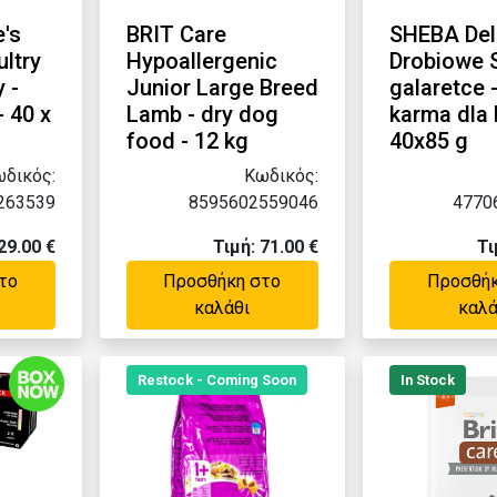
's
BRIT Care
SHEBA Del
ultry
Hypoallergenic
Drobiowe 
y -
Junior Large Breed
galaretce 
- 40 x
Lamb - dry dog
karma dla 
food - 12 kg
40x85 g
δικός:
Κωδικός:
263539
8595602559046
4770
29.00 €
Τιμή: 71.00 €
Τι
το
Προσθήκη στο
Προσθήκ
καλάθι
καλά
Restock - Coming Soon
In Stock