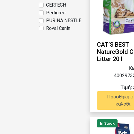
CERTECH
Pedigree
PURINA NESTLE
Royal Canin
Sheba
whiskas
CAT’S BEST
NatureGold C
ZOLUX
Litter 20 l
Κω
4002973
Τιμή: 
Προσθήκη σ
καλάθι
In Stock