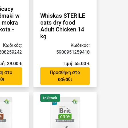
icacy
Smaki w
‎Whiskas STERILE
- mokra
cats dry food
kota -
Adult Chicken 14
kg
Κωδικός:
Κωδικός:
608259242
5900951259418
μή: 29.00 €
Τιμή: 55.00 €
η στο
Προσθήκη στο
θι
καλάθι
In Stock