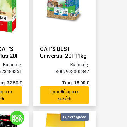
 CAT’S
CAT’S BEST
lus 20l
Universal 20l 11kg
Κωδικός:
Κωδικός:
973189351
4002973000847
μή: 22.50 €
Τιμή: 18.00 €
η στο
Προσθήκη στο
θι
καλάθι
Εξαντλημένο