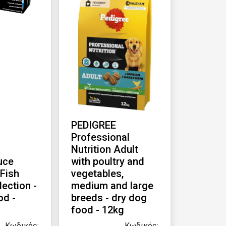
PEDIGREE
Professional
Nutrition Adult
uce
with poultry and
 Fish
vegetables,
lection -
medium and large
od -
breeds - dry dog
food - 12kg
Κωδικός:
Κωδικός: