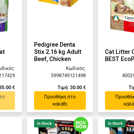
Pedigree Denta
at
Stix 2.16 kg Adult
Cat Litter
Beef, Chicken
BEST EcoP
δικός:
Κωδικός:
217429
5998749121498
4002
35.00 €
Τιμή: 30.00 €
Τι
το
Προσθήκη στο
Προσθήκ
καλάθι
καλά
In Stock
In Stock