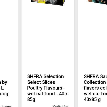
SHEBA Selection
SHEBA Sa
 by
Select Slices
Collection
 L
Poultry Flavours -
flavors col
 dog
wet cat food - 40 x
wet cat fo
85g
40x85 g
δικός:
Κωδικός: