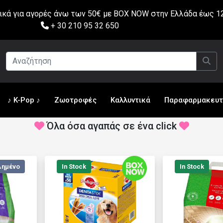
ά για αγορές άνω των 50€ με BOX NOW στην Ελλάδα έως 12
+ 30 210 95 32 650
♪ K-Pop ♪
Ζωοτροφές
Καλλυντικά
Παραφαρμακευτ
Όλα όσα αγαπάς σε ένα click
λημένο
In Stock
In Stock