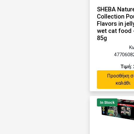
SHEBA Nature
Collection Po
Flavors in jell
wet cat food 
85g
Κω
4770608
Τιμή: 
Προσθήκη σ
καλάθι
In Stock