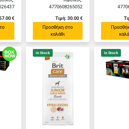
526437
4770608265052
4770
57.00 €
Τιμή: 30.00 €
Τι
το
Προσθήκη στο
Προσθήκ
καλάθι
καλά
In Stock
In Stock