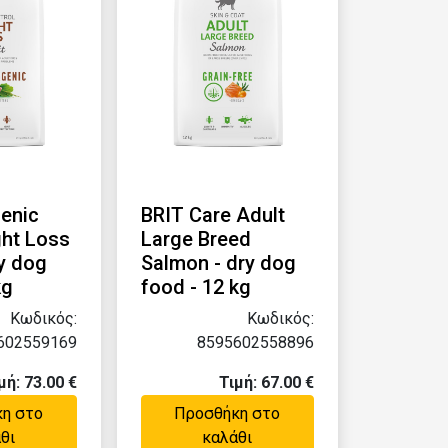
genic
BRIT Care Adult
ght Loss
Large Breed
ry dog
Salmon - dry dog
kg
food - 12 kg
Κωδικός:
Κωδικός:
602559169
8595602558896
μή: 73.00 €
Τιμή: 67.00 €
η στο
Προσθήκη στο
θι
καλάθι