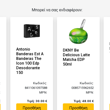
Μπορεί να σας ενδιαφέρουν:
Antonio
DKNY Be
Banderas Est A
Delicious Latte
Banderas The
Matcha EDP
Icon 100 Edp
50ml
Desodorante
150
:
Κωδικός:
Κωδικός:
1
8411061097588
0085715962652
:
MPN:
MPN:
€
Τιμή: 30.00 €
Τιμή: 48.00 €
Προσθήκη
Προσθήκη