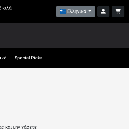
 κιλά
Ελληνικά
ικά
Special Picks
ας και μην χάσετε